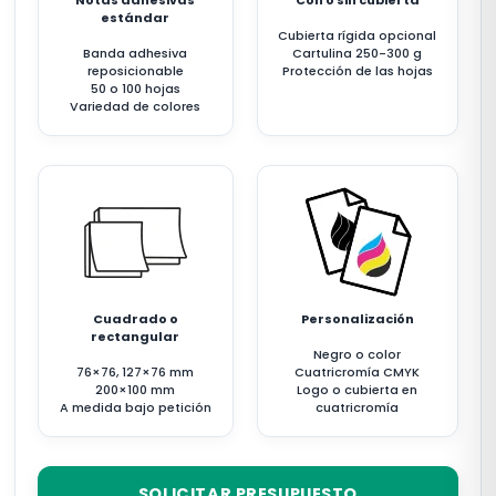
Notas adhesivas
Con o sin cubierta
estándar
Cubierta rígida opcional
Banda adhesiva
Cartulina 250-300 g
reposicionable
Protección de las hojas
50 o 100 hojas
Variedad de colores
Cuadrado o
Personalización
rectangular
Negro o color
76×76, 127×76 mm
Cuatricromía CMYK
200×100 mm
Logo o cubierta en
A medida bajo petición
cuatricromía
SOLICITAR PRESUPUESTO