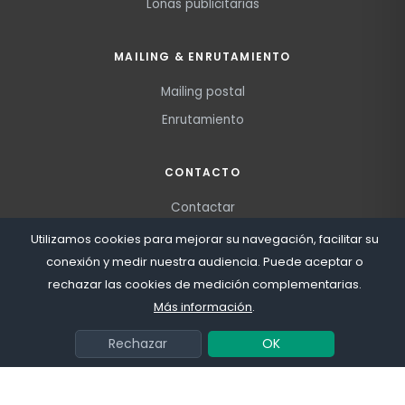
Lonas publicitarias
MAILING & ENRUTAMIENTO
Mailing postal
Enrutamiento
CONTACTO
Contactar
Solicitar presupuesto
Utilizamos cookies para mejorar su navegación, facilitar su
conexión y medir nuestra audiencia. Puede aceptar o
rechazar las cookies de medición complementarias.
Más información
.
Blog
Mapa del sitio
Colaboradores
Condiciones de venta
Aviso legal
Política de privacidad
Rechazar
OK
© 2026
OFICIO LTD
· Todos los derechos reservados