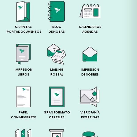
CARPETAS
BLOC
CALENDARIOS
PORTADOCUMENTOS
DE NOTAS
AGENDAS
IMPRESIÓN
MAILING
IMPRESIÓN
LIBROS
POSTAL
DE SOBRES
PAPEL
GRAN FORMATO
VITROFANÍA
CON MEMBRETE
CARTELES
PEGATINAS