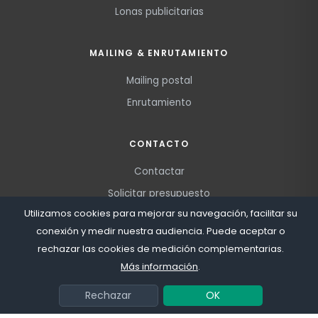
Lonas publicitarias
MAILING & ENRUTAMIENTO
Mailing postal
Enrutamiento
CONTACTO
Contactar
Solicitar presupuesto
Utilizamos cookies para mejorar su navegación, facilitar su
conexión y medir nuestra audiencia. Puede aceptar o
rechazar las cookies de medición complementarias.
Blog
Mapa del sitio
Colaboradores
Condiciones de venta
Más información
.
Aviso legal
Política de privacidad
© 2026
OFICIO LTD
· Todos los derechos reservados
Rechazar
OK