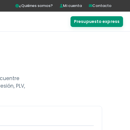
¿Quiénes somos?
Mi cuenta
Contacto
Presupuesto express
ncuentre
sión, PLV,