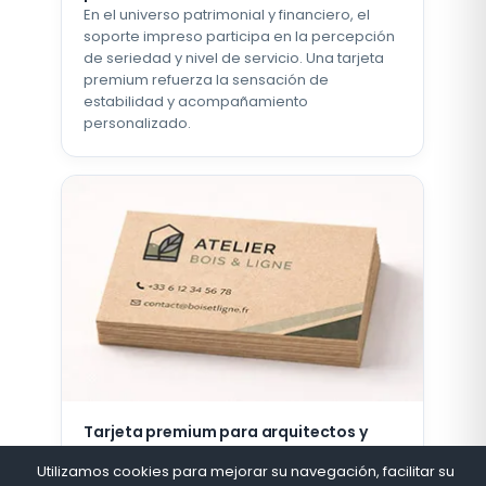
En el universo patrimonial y financiero, el
soporte impreso participa en la percepción
de seriedad y nivel de servicio. Una tarjeta
premium refuerza la sensación de
estabilidad y acompañamiento
personalizado.
Tarjeta premium para arquitectos y
artesanos cualificados
Utilizamos cookies para mejorar su navegación, facilitar su
Arquitectos, interioristas, ebanistas,