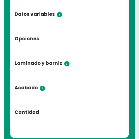
Datos variables
i
...
Opciones
...
Laminado y barniz
i
...
Acabado
i
...
Cantidad
...