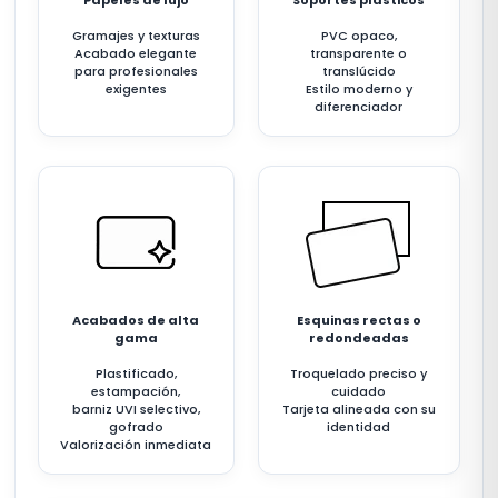
Papeles de lujo
Soportes plásticos
Gramajes y texturas
PVC opaco,
Acabado elegante
transparente o
para profesionales
translúcido
exigentes
Estilo moderno y
diferenciador
Acabados de alta
Esquinas rectas o
gama
redondeadas
Plastificado,
Troquelado preciso y
estampación,
cuidado
barniz UVI selectivo,
Tarjeta alineada con su
gofrado
identidad
Valorización inmediata