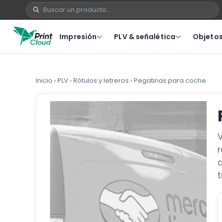
Impresión
PLV & señalética
Objetos 
Inicio
›
PLV
›
Rótulos y letreros
› Pegatinas para coche
V
r
a
t