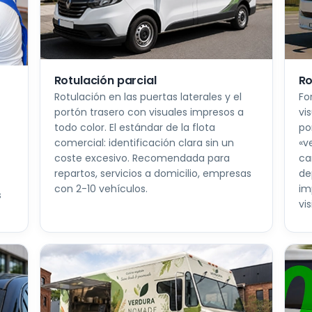
Rotulación parcial
Ro
Rotulación en las puertas laterales y el
Fo
portón trasero con visuales impresos a
vi
todo color. El estándar de la flota
po
comercial: identificación clara sin un
«v
coste excesivo. Recomendada para
ca
repartos, servicios a domicilio, empresas
de
con 2-10 vehículos.
im
s
vis