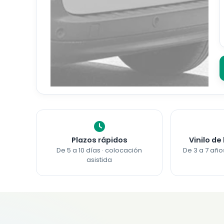
Plazos rápidos
Vinilo de
De 5 a 10 días · colocación
De 3 a 7 año
asistida