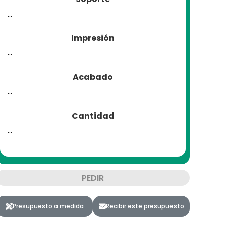
...
Impresión
...
Acabado
...
Cantidad
...
PEDIR
Presupuesto a medida
Recibir este presupuesto