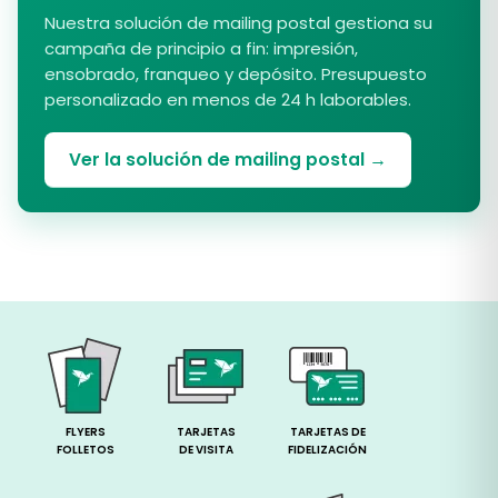
Nuestra solución de mailing postal gestiona su
campaña de principio a fin: impresión,
ensobrado, franqueo y depósito. Presupuesto
personalizado en menos de 24 h laborables.
Ver la solución de mailing postal →
FLYERS
TARJETAS
TARJETAS DE
FOLLETOS
DE VISITA
FIDELIZACIÓN