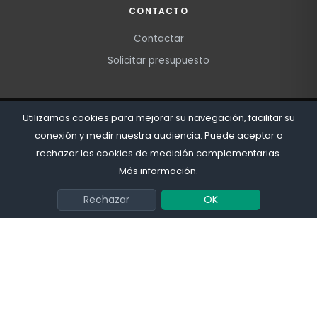
CONTACTO
Contactar
Solicitar presupuesto
Utilizamos cookies para mejorar su navegación, facilitar su
Blog
Mapa del sitio
Colaboradores
Condiciones de venta
Aviso legal
Política de privacidad
conexión y medir nuestra audiencia. Puede aceptar o
rechazar las cookies de medición complementarias.
© 2026
OFICIO LTD
· Todos los derechos reservados
Más información
.
Rechazar
OK