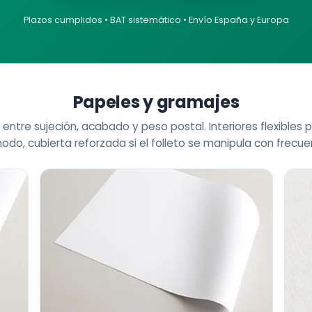
Plazos cumplidos • BAT sistemático • Envío España y Europa
Papeles y gramajes
brio entre sujeción, acabado y peso postal. Interiores flexibles
do, cubierta reforzada si el folleto se manipula con frecue