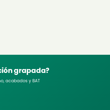
ación grapada?
mo, acabados y BAT